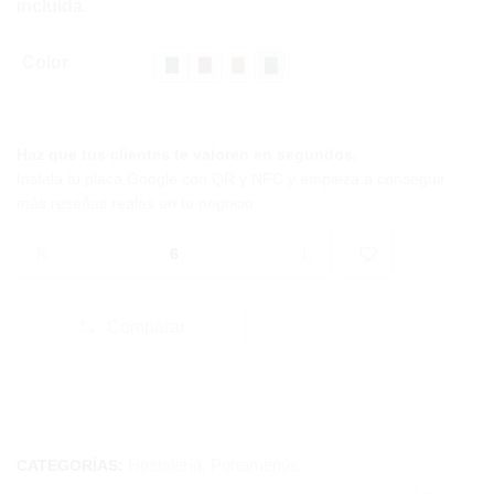
incluida
.
Color
Marino
Burdeos
Marrón
Verde oscuro
Haz que tus clientes te valoren en segundos.
Instala tu placa Google con QR y NFC y empieza a conseguir
más reseñas reales en tu negocio.
Cantidad:
Portamenú
Duo
Pieltex
Comparar
Executive
Hostelería
,
Portamenús
CATEGORÍAS: