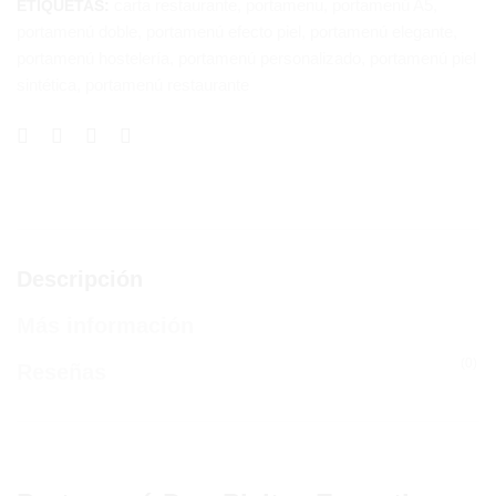
carta restaurante
,
portamenu
,
portamenú A5
,
ETIQUETAS:
portamenú doble
,
portamenú efecto piel
,
portamenú elegante
,
portamenú hostelería
,
portamenú personalizado
,
portamenú piel
sintética
,
portamenú restaurante
Descripción
Más información
(0)
Reseñas