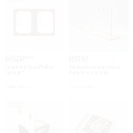
variantes.
variantes.
Las
Las
opciones
opciones
se
se
pueden
pueden
elegir
elegir
SELECCIONAR
AÑADIR AL
OPCIONES
CARRITO
en
en
Este
Portamenú Duo Pieltex
Tenderete de anchoas e
Executive
ibéricos en bambú
la
la
producto
17,35
€
31,07
€
página
página
tiene
Pedido mínimo: 6
Pedido mínimo: 1
de
de
múltiples
producto
producto
variantes.
Nuevo
Las
opciones