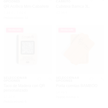
OPCIONES
CARRITO
Este
en
en
QR Acrílico Mini-Caballete
Cubitera Barrica 3L.
producto
la
la
Rango
7,44
€
-
7,84
€
42,98
€
de
Pedido mínimo: 12
precios:
tiene
página
página
desde
7,44 €
múltiples
de
de
hasta
Destacado
Destacado
7,84 €
variantes.
producto
producto
Las
opciones
se
pueden
elegir
SELECCIONAR
SELECCIONAR
OPCIONES
OPCIONES
Este
Este
en
Taco de Madera con QR
Porta cuentas BAMBOO
personalizado
producto
producto
14,46
€
la
12,16
€
Pedido mínimo: 6
tiene
tiene
página
Pedido mínimo: 6
múltiples
múltiples