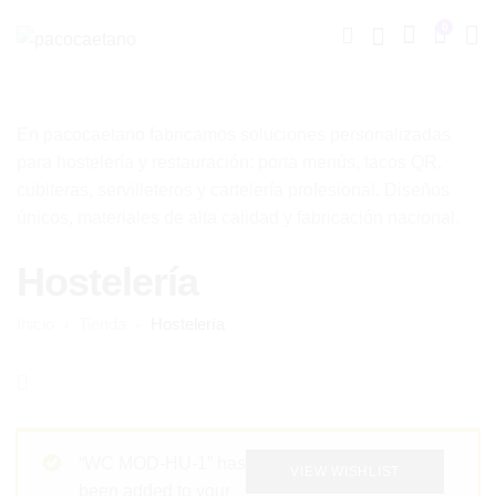
0
En pacocaetano fabricamos soluciones personalizadas
para hostelería y restauración: porta menús, tacos QR,
cubiteras, servilleteros y cartelería profesional. Diseños
únicos, materiales de alta calidad y fabricación nacional.
Hostelería
Inicio
Tienda
Hostelería
“WC MOD-HU-1” has
VIEW WISHLIST
been added to your