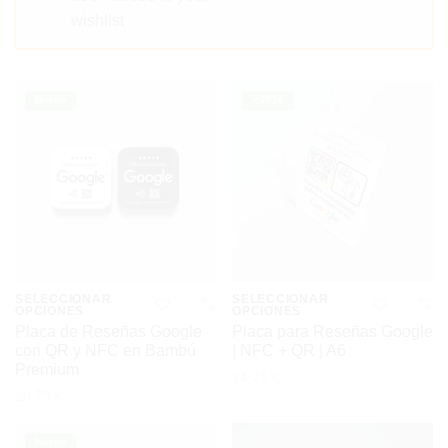
wishlist
Nuevo
v.2026
SELECCIONAR
SELECCIONAR
OPCIONES
OPCIONES
Este
Este
Placa de Reseñas Google
Placa para Reseñas Google
con QR y NFC en Bambú
| NFC + QR | A6
producto
producto
Premium
34,71
€
tiene
tiene
28,79
€
múltiples
múltiples
Nuevo