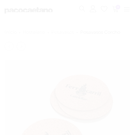
0
Inicio
Hostelería
Posavasos
Posavasos Corcho
Navegación
Tabla
Servilletero
del
Bambú
Quadra
Mini
10P
producto