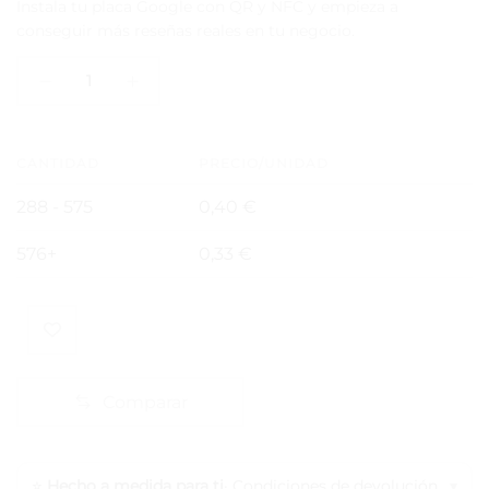
Instala tu placa Google con QR y NFC y empieza a
conseguir más reseñas reales en tu negocio.
Cantidad:
Posavasos
Corcho
CANTIDAD
PRECIO/UNIDAD
288 - 575
0,40
€
576+
0,33
€
Comparar
Hecho a medida para ti
· Condiciones de devolución