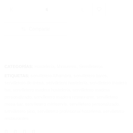
Cantidad:
Servilletero
de
madera
Comparar
Alhambra
para
bares
y
restaurantes
Hostelería
,
Miniservis
,
Servilleteros
CATEGORÍAS:
servilletero Alhambra
,
servilletero bares
,
ETIQUETAS:
servilletero de mesa
,
servilletero hostelería
,
servilletero madera
bar
,
servilletero madera hostelería
,
servilletero madera
personalizado
,
servilletero madera restaurante
,
servilletero
mesa bar
,
servilletero miniservis
,
servilletero personalizado
,
servilletero pino
,
servilletero profesional hostelería
,
servilletero
restaurantes