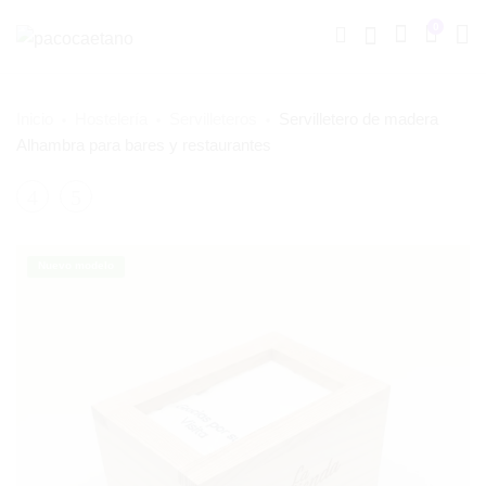
0
Inicio
Hostelería
Servilleteros
Servilletero de madera
Alhambra para bares y restaurantes
Navegación
Servilletero
Servilletero
Cubertero
Basic
del
producto
Nuevo modelo