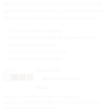
miniservis. Su diseño horizontal mantiene las servilletas
15,70 €
siempre ordenadas y accesibles, aportando además una
hasta
estética natural perfecta para entornos de hostelería.
17,84 €
Fabricado en
madera de pino
Compatible con
servilletas miniservis 17×17 cm
Sistema interior de empuje
Base con apoyos antideslizantes
Personalizable con logotipo
Tinte
Porta Cartas
Natural
Wengué
Nogal
Envejecido
Limpiar
Haz que tus clientes te valoren en segundos.
Instala tu placa Google con QR y NFC y empieza a conseguir
más reseñas reales en tu negocio.